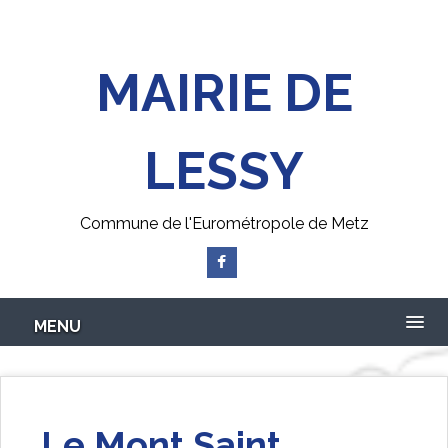
Skip
to
main
MAIRIE DE
content
LESSY
Commune de l'Eurométropole de Metz
MENU
Le Mont Saint