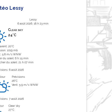
téo Lessy
Lessy
6 août 2026, 18 h 23 min
Clear sky
24°C
arent: 20°C
ssion: 1019 mb
t: 5.8 m/s WNW
r du soleil: 6 h 15 min
her du soleil: 21 h 07 min
isions
6 août 2026
Jour
Prévisions
26°C
Vent: 5.9 m/s WNW
isions
7 août 2026
our
Clear sky
27°C