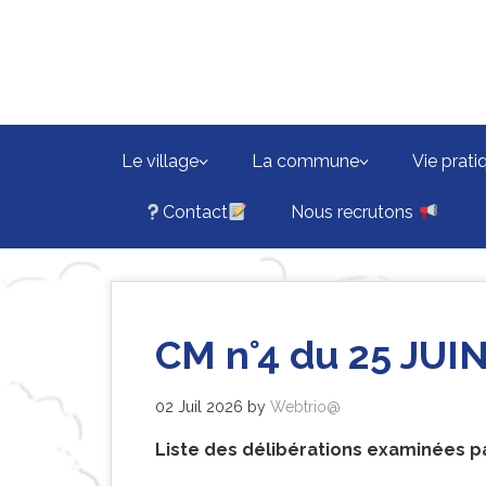
Skip
to
main
content
Le village
La commune
Vie prati
Contact
Nous recrutons
CM n°4 du 25 JUI
02 Juil 2026
by
Webtrio@
Liste des délibérations examinées par