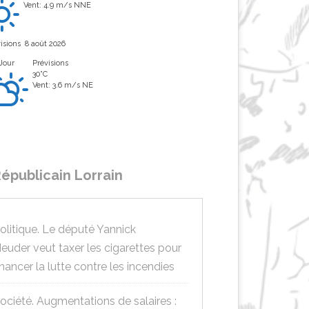
Vent: 4.9 m/s NNE
isions
8 août 2026
Jour
Prévisions
30°C
Vent: 3.6 m/s NE
épublicain Lorrain
olitique. Le député Yannick
euder veut taxer les cigarettes pour
inancer la lutte contre les incendies
ociété. Augmentations de salaires :