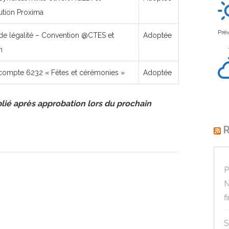
ution Proxima
Prév
 de légalité – Convention @CTES et
Adoptée
n
 compte 6232 « Fêtes et cérémonies »
Adoptée
ié après approbation lors du prochain
R
P
N
f
S