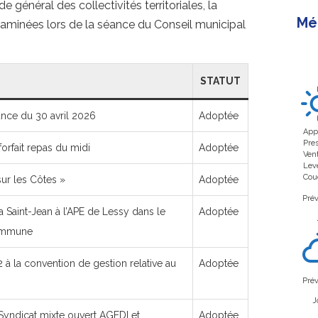
 général des collectivités territoriales, la
Mé
examinées lors de la séance du Conseil municipal
STATUT
nce du 30 avril 2026
Adoptée
App
Pre
forfait repas du midi
Adoptée
Ven
Leve
Couc
ur les Côtes »
Adoptée
Prév
a Saint-Jean à l’APE de Lessy dans le
Adoptée
Commune
2 à la convention de gestion relative au
Adoptée
Prév
J
yndicat mixte ouvert AGEDI et
Adoptée