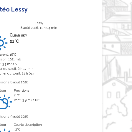
téo Lessy
Lessy
8 août 2026, 11 h 04 min
Clear sky
21°C
arent: 16°C
ssion: 1021 mb
t: 3.3 m/s NE
r du soleil: 6 h 17 min
her du soleil: 21 h 04 min
isions
8 août 2026
Jour
Prévisions
31°C
Vent: 3.9 m/s NE
isions
9 août 2026
Jour
Courte description
32°C