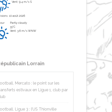
Vent: 9.4 m/s S
isions
10 août 2026
Jour
Partly cloudy
33°C
Vent: 3.6 m/s WNW
épublicain Lorrain
ootball. Mercato : le point sur les
ransferts estivaux en Ligue 1, club par
lub
ootball. Ligue 3 : l’US Thionville