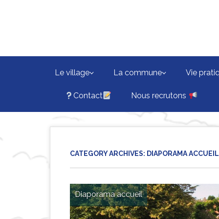
Skip
to
main
content
Le village
La commune
Vie prati
Contact
Nous recrutons
CATEGORY ARCHIVES:
DIAPORAMA ACCUEIL
Diaporama accueil