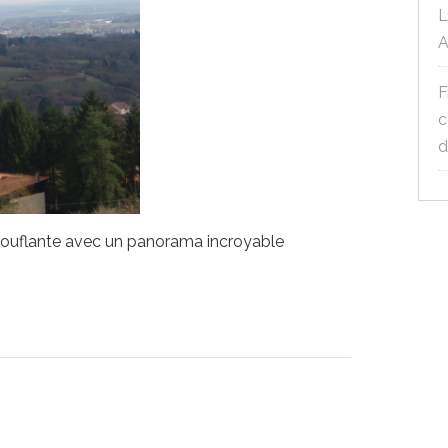
L
A
F
c
d
touflante avec un panorama incroyable