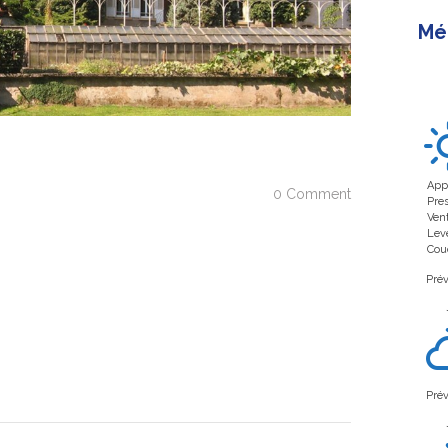
Mé
App
0 Comment
Pre
Ven
Leve
Couc
Prév
Prév