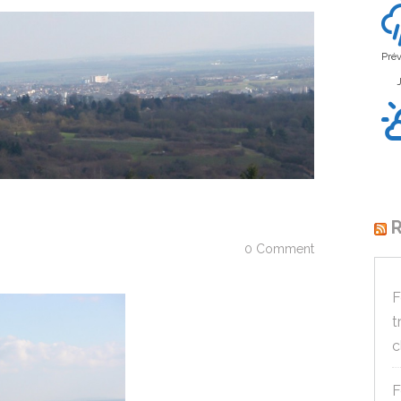
Prév
R
0 Comment
F
t
c
F